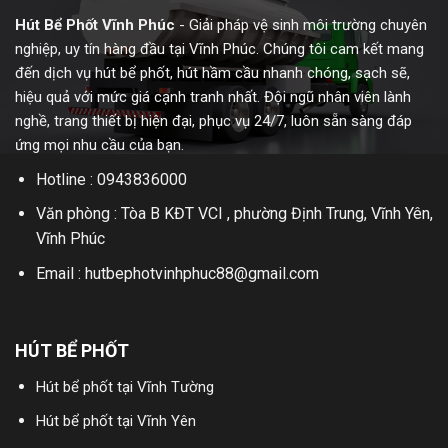
Hút Bể Phốt Vĩnh Phúc
- Giải pháp vệ sinh môi trường chuyên
nghiệp, uy tín hàng đầu tại Vĩnh Phúc. Chúng tôi cam kết mang
đến dịch vụ hút bể phốt, hút hầm cầu nhanh chóng, sạch sẽ,
hiệu quả với mức giá cạnh tranh nhất. Đội ngũ nhân viên lành
nghề, trang thiết bị hiện đại, phục vụ 24/7, luôn sẵn sàng đáp
ứng mọi nhu cầu của bạn.
Hotline : 0943836000
Văn phòng : Tòa B KĐT VCI , phường Định Trung, Vĩnh Yên,
Vĩnh Phúc
Email : hutbephotvinhphuc88@gmail.com
HÚT BỂ PHỐT
Hút bể phốt tại Vĩnh Tường
Hút bể phốt tại Vĩnh Yên