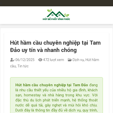
n
Bỏ
qua
nội
dung
Hút hầm cầu chuyên nghiệp tại Tam
Đảo uy tín và nhanh chóng
06/12/2025
472 lượt xem
Dịch vụ
,
Hút hầm
cầu
,
Tin tức
Hút hầm cầu chuyên nghiệp tại Tam Đảo
đang
là nhu cầu thiết yếu của nhiều hộ gia đình, khách
sạn, homestay và nhà hàng trong khu vực. Với
đặc thù du lịch phát triển mạnh, hệ thống thoát
nước dễ quá tải, gây nghẹt và mùi hôi khó chịu.
Dưới đây là thông tin đầy đủ về dịch vụ, quy trình,