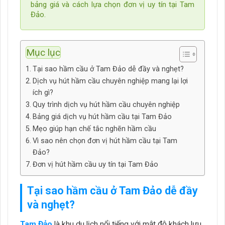
bảng giá và cách lựa chọn đơn vị uy tín tại Tam
Đảo.
Mục lục
Tại sao hầm cầu ở Tam Đảo dễ đầy và nghẹt?
Dịch vụ hút hầm cầu chuyên nghiệp mang lại lợi
ích gì?
Quy trình dịch vụ hút hầm cầu chuyên nghiệp
Bảng giá dịch vụ hút hầm cầu tại Tam Đảo
Mẹo giúp hạn chế tắc nghẽn hầm cầu
Vì sao nên chọn đơn vị hút hầm cầu tại Tam
Đảo?
Đơn vị hút hầm cầu uy tín tại Tam Đảo
Tại sao hầm cầu ở Tam Đảo dễ đầy
và nghẹt?
Tam Đảo
là khu du lịch nổi tiếng với mật độ khách lưu