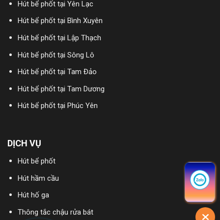
Hút bể phốt tại Yên Lạc
Hút bể phốt tại Bình Xuyên
Hút bể phốt tại Lập Thạch
Hút bể phốt tại Sông Lô
Hút bể phốt tại Tam Đảo
Hút bể phốt tại Tam Dương
Hút bể phốt tại Phúc Yên
DỊCH VỤ
Hút bể phốt
Hút hầm cầu
Hút hố ga
Thông tắc chậu rửa bát