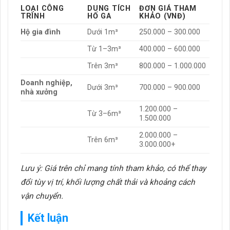
LOẠI CÔNG
DUNG TÍCH
ĐƠN GIÁ THAM
TRÌNH
HỐ GA
KHẢO (VNĐ)
Hộ gia đình
Dưới 1m³
250.000 – 300.000
Từ 1–3m³
400.000 – 600.000
Trên 3m³
800.000 – 1.000.000
Doanh nghiệp,
Dưới 3m³
700.000 – 900.000
nhà xưởng
1.200.000 –
Từ 3–6m³
1.500.000
2.000.000 –
Trên 6m³
3.000.000+
Lưu ý: Giá trên chỉ mang tính tham khảo, có thể thay
đổi tùy vị trí, khối lượng chất thải và khoảng cách
vận chuyển.
Kết luận