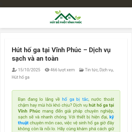
n
Bỏ
qua
nội
dung
Hút hố ga tại Vĩnh Phúc – Dịch vụ
sạch và an toàn
15/10/2025
466 lượt xem
Tin tức
,
Dịch vụ
,
Hút hố ga
Bạn đang lo lắng về
hố ga bị tắc
, nước thoát
chậm hay mùi hôi khó chịu? Dịch vụ
hút hố ga tại
Vĩnh Phúc
mang đến giải pháp chuyên nghiệp,
sạch sẽ và nhanh chóng. Với thiết bị hiện đại,
kỹ
thuật
chuyên môn cao, việc vệ sinh hố ga giờ đây
không còn là nỗi lo. Hãy cùng khám phá cách giữ