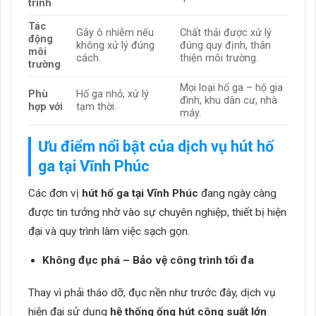
trình
Tác
Gây ô nhiễm nếu
Chất thải được xử lý
động
không xử lý đúng
đúng quy định, thân
môi
cách.
thiện môi trường.
trường
Mọi loại hố ga – hộ gia
Phù
Hố ga nhỏ, xử lý
đình, khu dân cư, nhà
hợp với
tạm thời.
máy.
Ưu điểm nổi bật của dịch vụ hút hố
ga tại Vĩnh Phúc
Các đơn vị
hút hố ga tại Vĩnh Phúc
đang ngày càng
được tin tưởng nhờ vào sự chuyên nghiệp, thiết bị hiện
đại và quy trình làm việc sạch gọn.
Không đục phá – Bảo vệ công trình tối đa
Thay vì phải tháo dỡ, đục nền như trước đây, dịch vụ
hiện đại sử dụng
hệ thống ống hút công suất lớn