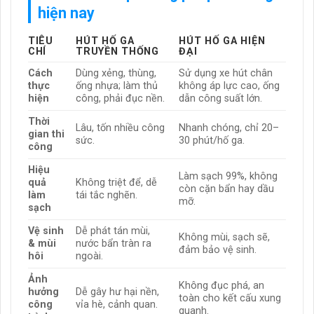
hiện nay
TIÊU
HÚT HỐ GA
HÚT HỐ GA HIỆN
CHÍ
TRUYỀN THỐNG
ĐẠI
Cách
Dùng xẻng, thùng,
Sử dụng xe hút chân
thực
ống nhựa; làm thủ
không áp lực cao, ống
hiện
công, phải đục nền.
dẫn công suất lớn.
Thời
Lâu, tốn nhiều công
Nhanh chóng, chỉ 20–
gian thi
sức.
30 phút/hố ga.
công
Hiệu
Làm sạch 99%, không
quả
Không triệt để, dễ
còn cặn bẩn hay dầu
làm
tái tắc nghẽn.
mỡ.
sạch
Vệ sinh
Dễ phát tán mùi,
Không mùi, sạch sẽ,
& mùi
nước bẩn tràn ra
đảm bảo vệ sinh.
hôi
ngoài.
Ảnh
Không đục phá, an
hưởng
Dễ gây hư hại nền,
toàn cho kết cấu xung
công
vỉa hè, cảnh quan.
quanh.