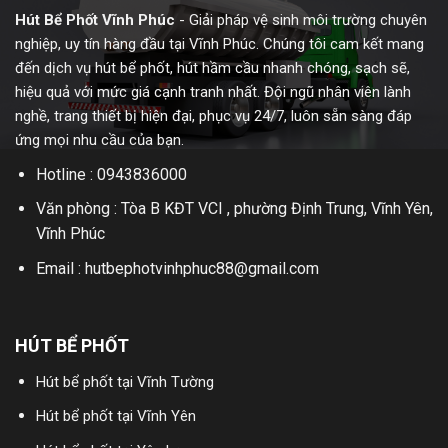
Hút Bể Phốt Vĩnh Phúc
- Giải pháp vệ sinh môi trường chuyên
nghiệp, uy tín hàng đầu tại Vĩnh Phúc. Chúng tôi cam kết mang
đến dịch vụ hút bể phốt, hút hầm cầu nhanh chóng, sạch sẽ,
hiệu quả với mức giá cạnh tranh nhất. Đội ngũ nhân viên lành
nghề, trang thiết bị hiện đại, phục vụ 24/7, luôn sẵn sàng đáp
ứng mọi nhu cầu của bạn.
Hotline : 0943836000
Văn phòng : Tòa B KĐT VCI , phường Định Trung, Vĩnh Yên,
Vĩnh Phúc
Email : hutbephotvinhphuc88@gmail.com
HÚT BỂ PHỐT
Hút bể phốt tại Vĩnh Tường
Hút bể phốt tại Vĩnh Yên