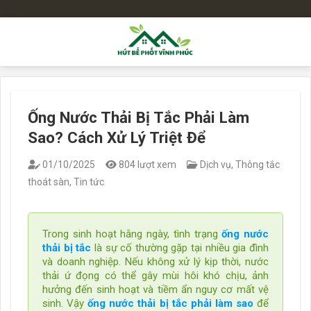
n
Bỏ
qua
nội
dung
Ống Nước Thải Bị Tắc Phải Làm
Sao? Cách Xử Lý Triệt Để
01/10/2025
804 lượt xem
Dịch vụ
,
Thông tắc
thoát sàn
,
Tin tức
Trong sinh hoạt hằng ngày, tình trạng
ống nước
thải bị tắc
là sự cố thường gặp tại nhiều gia đình
và doanh nghiệp. Nếu không xử lý kịp thời, nước
thải ứ đọng có thể gây mùi hôi khó chịu, ảnh
hưởng đến sinh hoạt và tiềm ẩn nguy cơ mất vệ
sinh. Vậy
ống nước thải bị tắc phải làm sao
để