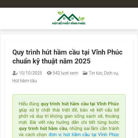
n
Bỏ
qua
nội
dung
Quy trình hút hầm cầu tại Vĩnh Phúc
chuẩn kỹ thuật năm 2025
10/10/2025
542 lượt xem
Tin tức
,
Dịch vụ
,
Hút hầm cầu
Hiểu đúng
quy trình hút hầm cầu tại Vĩnh Phúc
giúp xử lý chất thải triệt để, bảo vệ kết cấu bể
phốt và duy trì không gian sống sạch sẽ, thoáng
mát. Bài viết này hướng dẫn chi tiết từng bước
quy trình hút hầm cầu
, những sai lầm cần tránh
và cách chọn
đơn vị hút hầm cầu tại Vĩnh Phúc