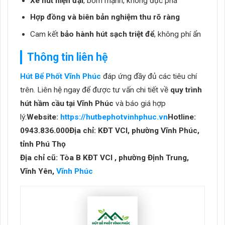
Xe hút hiện đại
, bơm mạnh, không đục phá
Hợp đồng và biên bản nghiệm thu rõ ràng
Cam kết
bảo hành hút sạch triệt để
, không phí ẩn
Thông tin liên hệ
Hút Bể Phốt Vĩnh Phúc
đáp ứng đầy đủ các tiêu chí
trên. Liên hệ ngay để được tư vấn chi tiết về
quy trình
hút hầm cầu tại Vĩnh Phúc
và báo giá hợp
lý:
Website:
https://hutbephotvinhphuc.vn
Hotline:
0943.836.000
Địa chỉ: KĐT VCI, phường Vĩnh Phúc,
tỉnh Phú Thọ
Địa chỉ cũ: Tòa B KĐT VCI , phường Định Trung,
Vĩnh Yên,
Vĩnh Phúc