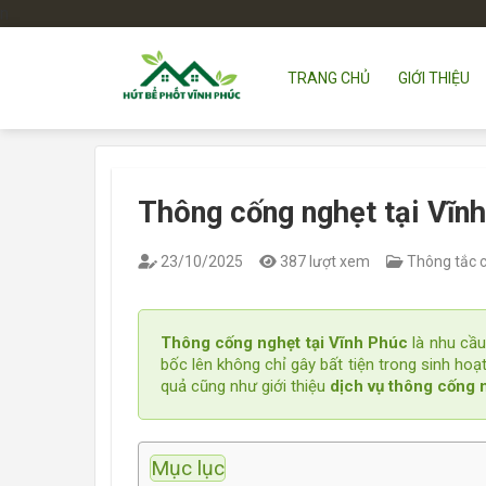
n
Bỏ
qua
nội
TRANG CHỦ
GIỚI THIỆU
dung
Thông cống nghẹt tại Vĩnh
23/10/2025
387 lượt xem
Thông tắc 
Thông cống nghẹt tại Vĩnh Phúc
là nhu cầu
bốc lên không chỉ gây bất tiện trong sinh hoạ
quả cũng như giới thiệu
dịch vụ thông cống 
Mục lục