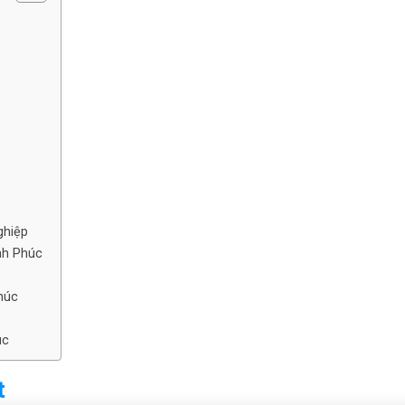
ghiệp
nh Phúc
húc
́c
t