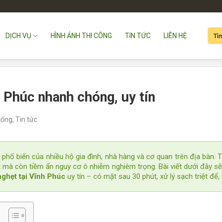
DỊCH VỤ
HÌNH ẢNH THI CÔNG
TIN TỨC
LIÊN HỆ
 Phúc nhanh chóng, uy tín
cống
,
Tin tức
 phổ biến của nhiều hộ gia đình, nhà hàng và cơ quan trên địa bàn. 
t mà còn tiềm ẩn nguy cơ ô nhiễm nghiêm trọng. Bài viết dưới đây sẽ
nghẹt tại Vĩnh Phúc
uy tín – có mặt sau 30 phút, xử lý sạch triệt để,