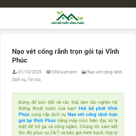
n
Bỏ
qua
nội
dung
Nạo vét cống rãnh trọn gói tại Vĩnh
Phúc
01/10/2025
594 lượt xem
Nạo vét cống rãnh
,
Dịch vụ
,
Tin tức
Đừng để bùn đất và rác thải làm tắc nghẽn hệ
thống thoát nước của bạn!
Hút bể phốt Vĩnh
Phúc
cung cấp dịch vụ
Nạo vét cống rãnh trọn
gói tại Vĩnh Phúc
bằng máy móc hiện đại, xử lý
triệt để hố ga và cống ngầm. Chúng tôi cam kết
tốc độ phục vụ 24/7 và báo giá minh bạch, hợp lý