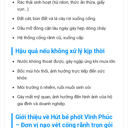
Rác thải sinh hoạt (túi nilon, thức ăn thừa, giấy
vụn…).
Đất cát, bùn đất và lá cây rơi xuống cống.
Dầu mỡ đóng cặn lâu ngày gây hẹp dòng chảy.
Hệ thống cống rãnh cũ, xuống cấp.
Hậu quả nếu không xử lý kịp thời
Nước không thoát được, gây ngập úng khi mưa lớn.
Bốc mùi hôi thối, ảnh hưởng trực tiếp đến sức
khỏe.
Môi trường ô nhiễm, ruồi muỗi sinh sôi.
Gây mất mỹ quan, ảnh hưởng đến hình ảnh của hộ
gia đình và doanh nghiệp.
Giới thiệu về
Hút bể phốt Vĩnh Phúc
– Đơn vị nạo vét cống rãnh trọn gói